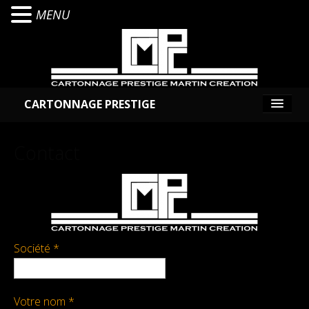
MENU
CARTONNAGE PRESTIGE
Présentation
Contact
Services
Cartonnage
Reliure / Façonnage
Société *
PortFolio
Votre nom *