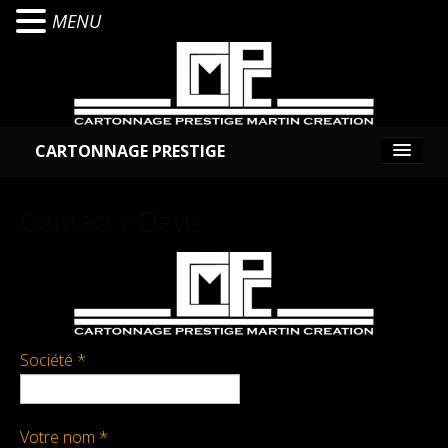
MENU
CARTONNAGE PRESTIGE
Présentation
Contact / Devis
Services
Cartonnage
Reliure / Façonnage
Société *
PortFolio
Votre nom *